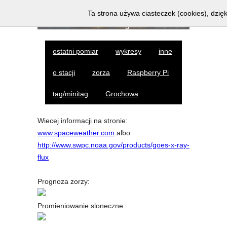
Ta strona używa ciasteczek (cookies), dzięk
ostatni pomiar
wykresy
inne
o stacji
zorza
Raspberry Pi
tag/minitag
Grochowa
Wiecej informacji na stronie:
www.spaceweather.com
albo
http://www.swpc.noaa.gov/products/goes-x-ray-
flux
Prognoza zorzy:
Promieniowanie sloneczne: